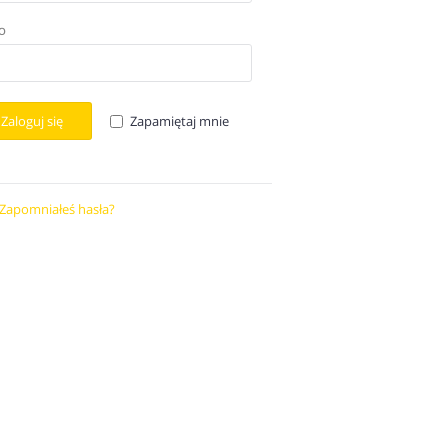
O
Zaloguj się
Zapamiętaj mnie
Zapomniałeś hasła?
Odzyskaj