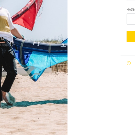
HASŁ
