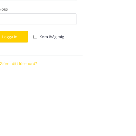
NORD
Logga in
Kom ihåg mig
Glömt ditt lösenord?
Återställ