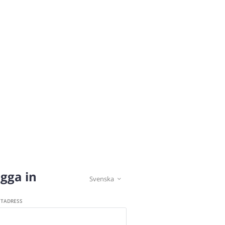
gga in
Svenska

STADRESS